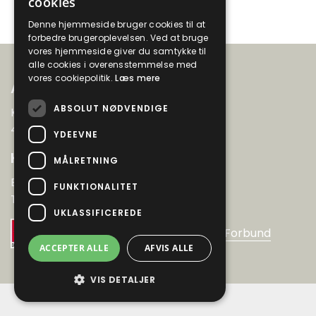
cookies
Se alle vores kurser
Denne hjemmeside bruger cookies til at
forbedre brugeroplevelsen. Ved at bruge
vores hjemmeside giver du samtykke til
alle cookies i overensstemmelse med
vores cookiepolitik.
Læs mere
Adresse
ABSOLUT NØDVENDIGE
Klokkervej 85
4000 Roskilde
YDEEVNE
Kontakt
MÅLRETNING
Email:
roksop@gmail.com
FUNKTIONALITET
Telefon 40 57 04 84
UKLASSIFICEREDE
En del af
Dansk Oplysnings Forbund
ACCEPTER ALLE
AFVIS ALLE
VIS DETALJER